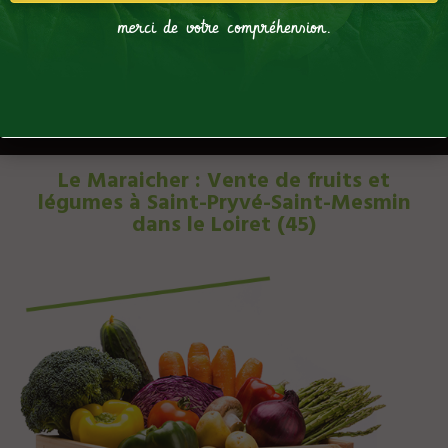
merci de votre compréhension.
Le Maraicher : Vente de fruits et
légumes à Saint-Pryvé-Saint-Mesmin
dans le Loiret (45)