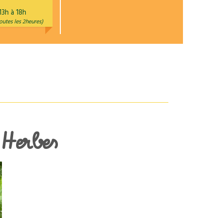
13h à 18h
outes les 2heures)
Herbes