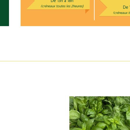
De 13h à 18h
(créneaux toutes les 2heures)
De 
(créneaux t