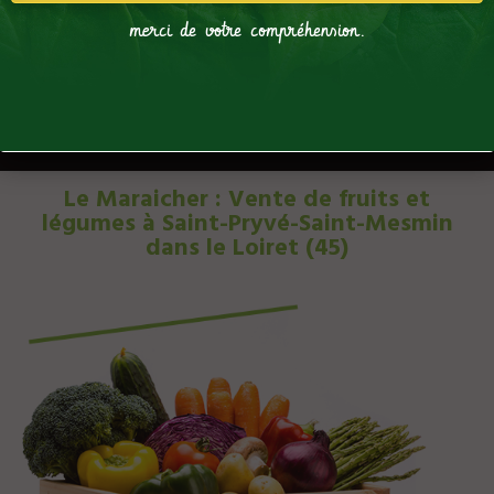
merci de votre compréhension.
Le Maraicher : Vente de fruits et
légumes à Saint-Pryvé-Saint-Mesmin
dans le Loiret (45)