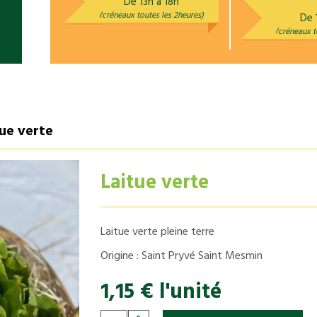
De 13h à 18h
(créneaux toutes les 2heures)
De 
(créneaux t
tue verte
Laitue verte
Laitue verte pleine terre
Origine : Saint Pryvé Saint Mesmin
1,15 € l'unité