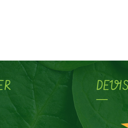
ER
DEVI