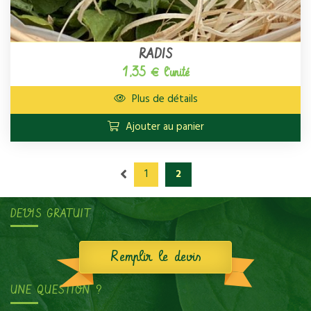
RADIS
1,35 € l'unité
Plus de détails
Ajouter au panier
1
2
DEVIS GRATUIT
Remplir le devis
UNE QUESTION ?